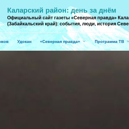
Каларский район: день за днём
Официальный сайт газеты «Северная правда» Кала
(Забайкальский край): события, люди, история Cев
нков
Удокан
«Северная правда»
Программа ТВ