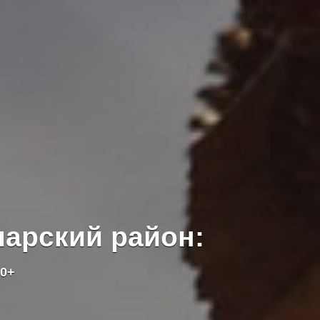
арский район:
0+