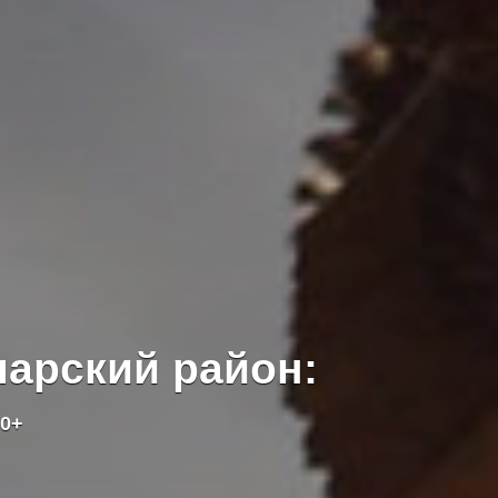
арский район:
0+