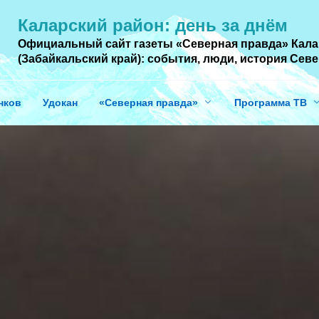
Каларский район: день за днём
Официальный сайт газеты «Северная правда» Кала
(Забайкальский край): события, люди, история Cев
нков
Удокан
«Северная правда»
Программа ТВ