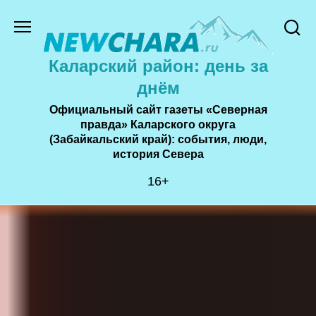
Перейти
к
содержанию
Каларский район: день за
днём
Официальный сайт газеты «Северная
правда» Каларского округа
(Забайкальский край): события, люди,
история Cевера
16+